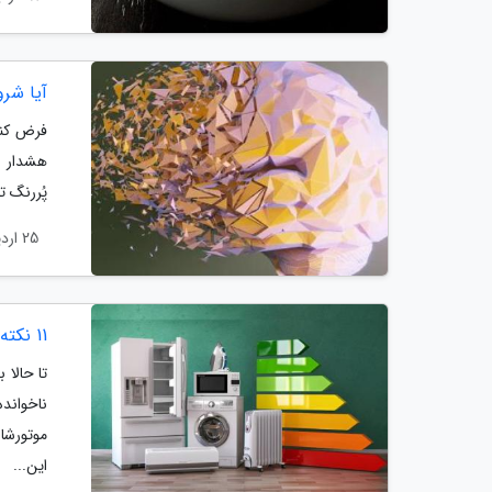
آیا شروع 
فرض کنی
هشدار آ
پُررنگ ت
25 اردیبهشت 1404
11 نکته برای خرید لوازم خانگی کم مصرف
تا حالا 
ناخواند
موتورشا
این...