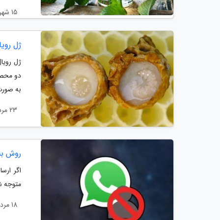
15 شهریور 1404
ژل رویا
ژل رویا
دو محصول
به صورت
23 مرداد 1404
روش بل
اگر ارس
متوجه شو
18 مرداد 1404