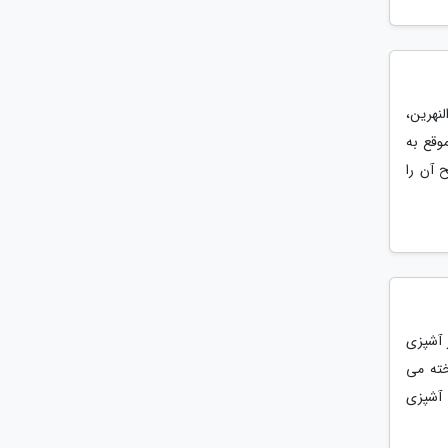
نهرین،
عی بابلی ها (Babylonian) در آن موقع به
 آن را
 آشپزی
خته می
 آشپزی