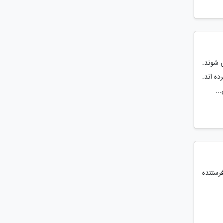
 شوند.
ه اند.
..
رستنده