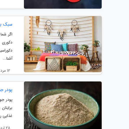
سبک بو
اگر شما
دکوری ش
دکوراسی
آشنا...
12 مرداد 1404
پودر جو
پودر جوا
برایتان 
غذایی ر
28 اردیبهشت 1404