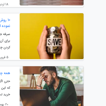
18 اردیبهشت 1404
10 رو
نموده ا
صرفه جوی
برای آن
کردن چرا
5 فروردین 1404
همه چیز
حتی اگر
که این م
خرید لپ
20 بهمن 1403