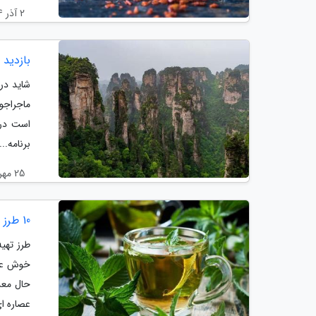
2 آذر 1404
بازدید 
شاید در
ماجراجو
برنامه...
25 مهر 1404
10 طرز تهیه دمنوش نعناع
طرز تهی
خوش عطر
حال معد
عصاره ا