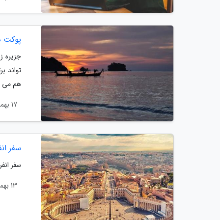
پوکت در
جزیره ز
تواند بر
هم می تو
17 بهمن 1403
سفر انفر
سفر انفر
13 بهمن 1403