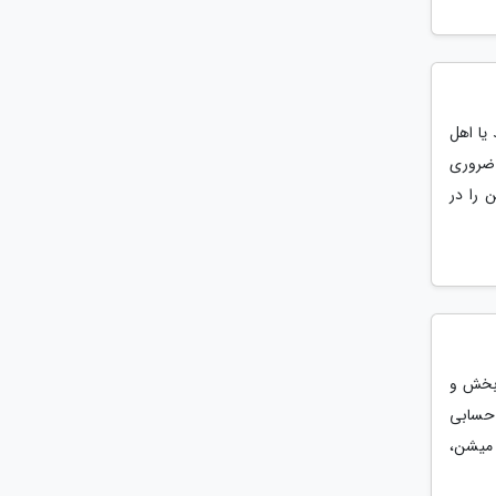
یا اهل
 ضروری
 بهشت چین را در
 بخش و
 حسابی
 میشن،