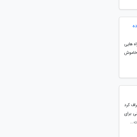
ده
ه هایی
 خاموش
اف کرد
ی برای
...