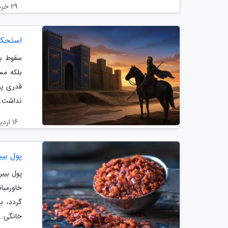
29 خرداد 1405
استحکا
سقوط با
قدری پی
نداشت..
16 اردیبهشت 1405
پول بی
پول بیب
خاورمیا
گردد، ب
خانگی...