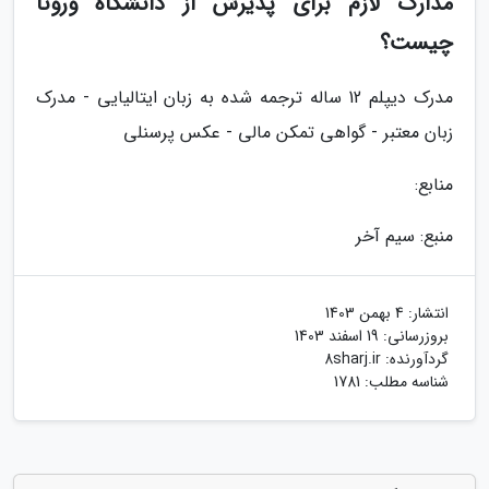
مدارک لازم برای پذیرش از دانشگاه ورونا
چیست؟
مدرک دیپلم 12 ساله ترجمه شده به زبان ایتالیایی - مدرک
زبان معتبر - گواهی تمکن مالی - عکس پرسنلی
منابع:
منبع: سیم آخر
انتشار:
4 بهمن 1403
بروزرسانی:
19 اسفند 1403
گردآورنده:
8sharj.ir
شناسه مطلب: 1781