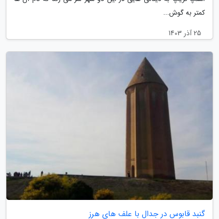
کمتر به گوش...
25 آذر 1403
گنبد قابوس در جدال با علف های هرز