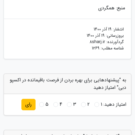
منبع: همگردی
انتشار:
19 آذر 1400
بروزرسانی:
19 آذر 1400
گردآورنده:
8sharj.ir
شناسه مطلب: 1269
به "پیشنهادهایی برای بهره بردن از فرصت باقیمانده در اکسپو
دبی" امتیاز دهید
امتیاز دهید:
1
2
3
4
5
رای