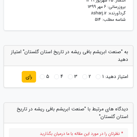
انتشار:
25 شهریور 1399
بروزرسانی:
6 مهر 1399
گردآورنده:
8sharj.ir
شناسه مطلب: 514
به "صنعت ابریشم بافی ریشه در تاریخ استان گلستان" امتیاز
دهید
امتیاز دهید:
1
2
3
4
5
رای
دیدگاه های مرتبط با "صنعت ابریشم بافی ریشه در تاریخ
استان گلستان"
* نظرتان را در مورد این مقاله با ما درمیان بگذارید