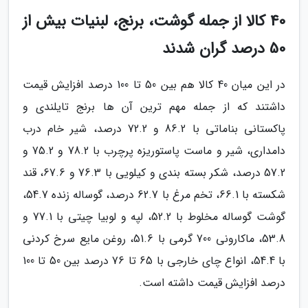
40 کالا از جمله گوشت، برنج، لبنیات بیش از
50 درصد گران شدند
در این میان 40 کالا هم بین 50 تا 100 درصد افزایش قیمت
داشتند که از جمله مهم ترین آن ها برنج تایلندی و
پاکستانی بناماتی با 86.2 و 72.2 درصد، شیر خام درب
دامداری، شیر و ماست پاستوریزه پرچرب با 78.2 و 75.2 و
57.2 درصد، شکر بسته بندی و کیلویی با 76.3 و 67.6، قند
شکسته با 66.1، تخم مرغ با 62.7 درصد، گوساله زنده 54.7،
گوشت گوساله مخلوط با 52.2، لپه و لوبیا چیتی با 77.1 و
53.8، ماکارونی 700 گرمی با 51.6، روغن مایع سرخ کردنی
با 54.4، انواع چای خارجی با 65 تا 76 درصد بین 50 تا 100
درصد افزایش قیمت داشته است.