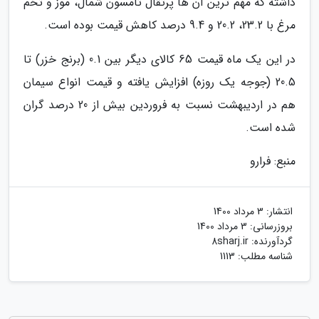
داشته که مهم ترین آن ها پرتقال تامسون شمال، موز و تخم
مرغ با 23.2، 20.2 و 9.4 درصد کاهش قیمت بوده است.
در این یک ماه قیمت 65 کالای دیگر بین 0.1 (برنج خزر) تا
20.5 (جوجه یک روزه) افزایش یافته و قیمت انواع سیمان
هم در اردیبهشت نسبت به فروردین بیش از 20 درصد گران
شده است.
منبع: فرارو
انتشار:
3 مرداد 1400
بروزرسانی:
3 مرداد 1400
گردآورنده:
8sharj.ir
شناسه مطلب: 1113