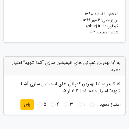
انتشار:
11 اسفند 1398
بروزرسانی:
6 مهر 1399
گردآورنده:
8sharj.ir
شناسه مطلب: 103
به "با بهترین کمپانی های انیمیشن سازی آشنا شوید" امتیاز
دهید
15
کاربر به "
با بهترین کمپانی های انیمیشن سازی آشنا
شوید
" امتیاز داده اند |
3.2
از 5
امتیاز دهید:
1
2
3
4
5
رای