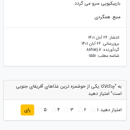
باربیکیویی سرو می گردد.
منبع: همگردی
انتشار:
26 آبان 1401
بروزرسانی:
26 آبان 1401
گردآورنده:
8sharj.ir
شناسه مطلب: 1551
به "چاکالاکا یکی از خوشمزه ترین غذاهای آفریقای جنوبی
است" امتیاز دهید
امتیاز دهید:
1
2
3
4
5
رای