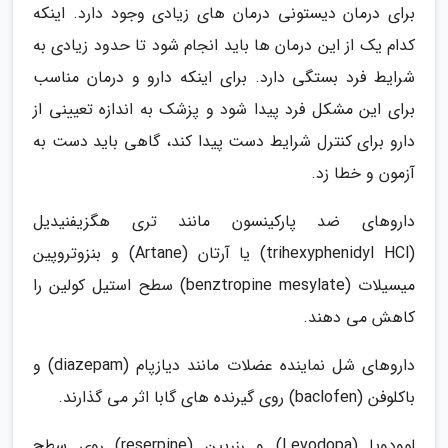
برای درمان دیستونی درمان های زیادی وجود دارد. اینکه
کدام یک از این درمان ها باید انجام شود تا حدود زیادی به
شرایط فرد بستگی دارد. برای اینکه دارو و درمان مناسب
برای این مشکل فرد پیدا شود و پزشک به اندازه تعیینی از
دارو برای کنترل شرایط دست پیدا کند، گاهی باید دست به
آزمون و خطا زد.
داروهای ضد پارکینسون مانند تری هگزیفنیدیل
(trihexyphenidyl HCl) یا آرتان (Artane) و بنزوتروپین
میسیلات (benztropine mesylate) سطح استیل کولین را
کاهش می دهند.
داروهای شل نماینده عضلات مانند دیازپام (diazepam) و
باکلوفن (baclofen) روی گیرنده های گابا اثر می گذارند.
لوودوپا (Levodopa) و رزرپین (reserpine) روی سطح