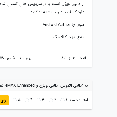
از دالبی ویژن است و در سرویس های کمتری شاهد 
دارد که قصد دارید مشاهده کنید.
منبع: Android Authority
منبع: دیجیکالا مگ
انتشار:
5 مهر 1401
بروزرسانی:
5 مهر 1401
به "دالبی اتموس، دالبی ویژن و IMAX Enhanced؛ تفاوت در چیست؟" امتیاز دهید
امتیاز دهید:
1
2
3
4
5
رای