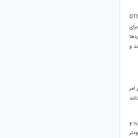
IMAX En با همکاری دو شرکت IMAX (شرکتی فعال در زمینه ساخت دوربین هایی با رزولوشون بالا) و DTS
رای
دها
ستند و
در امر
انند
د و
محدودتر