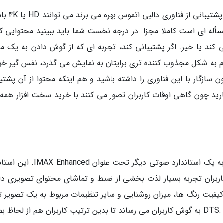
بسیاری از محتوای تصویری که از موسیقی هایی با 
ر مسأله ای است کاملا مجزا. در درجه نخست شما باید ببینید محتوایی ک
می کند یا خیر. اگر پشتیبانی کند، تجربه ای که از گوش دادن به یک م
م به شکل مجذوب کننده تری برایتان به نمایش می گذرد، نفس گیر خو
ون سازگار با این فناوری را داشته باشید و هم اینکه محتوا از آن پشتی
ارید چون گاهی اوقات کاربران تصور می کنند با خرید سخت افزار همه 
حالا که متوجه شدیم دالبی یعنی چه، می پردازیم به یک استاندارد صوتی دیگر تحت عنو
 توسعه داده شده تا کاربران تجربه بسیار لذت بخشی از ضبط و تماشای محتوای تصویری د
کیفیت رنگ ها، میزان روشنایی و سایر تنظیمات مربوط به یک تصویر تم
دارد با این تفاوت که صدا را با استفاده از فناوری DTS: X به گوش کاربران می رساند تا بدین ترتیب کاربران هم از لح