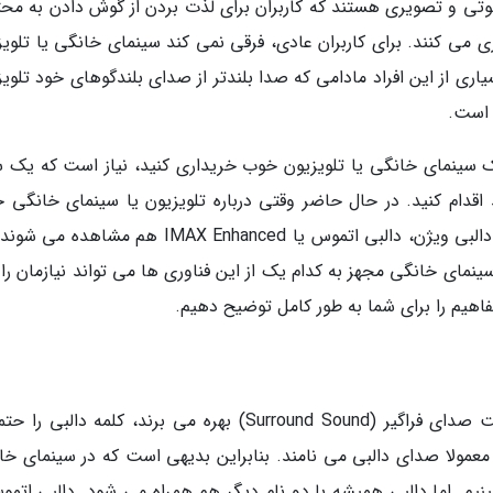
وتی و تصویری هستند که کاربران برای لذت بردن از گوش دادن به محت
می کنند. برای کاربران عادی، فرقی نمی کند سینمای خانگی یا تلویز
یاری از این افراد مادامی که صدا بلندتر از صدای بلندگوهای خود تلوی
 است.
ک سینمای خانگی یا تلویزیون خوب خریداری کنید، نیاز است که یک 
د اقدام کنید. در حال حاضر وقتی درباره تلویزیون یا سینمای خانگی 
صحبت می کنیم، یک سری استاندارد صوتی نظیر دالبی ویژن، دالبی اتموس یا IMAX Enhanced هم مشا
مای خانگی مجهز به کدام یک از این فناوری ها می تواند نیازمان را ب
فاهیم را برای شما به طور کامل توضیح دهیم.
اگر دقت کرده باشید، تمام محصولاتی که از قابلیت صدای فراگیر (Surround Sound) بهره می برند، کلمه دالب
معمولا صدای دالبی می نامند. بنابراین بدیهی است که در سینمای خا
Surround چنین نامی را ببینیم. اما دالبی همیشه با دو نام دیگر هم همراه می شود. دالبی ات