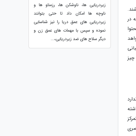
زیردریایی ها، ناوشکن ها، رزمناو ها و
پشتیبانی از فناوری دالبی اتموس بهره می برند می توانند HD یا 4K باشند.
ناوچه ها امکان داد تا حتی بتوانند
ه در
زیردریایی های عمق دریا را نیز شناسایی
حتوا
نموده و سپس با مهمات های عمق زن و
اهد
دیگر سلاح های ضد زیردریایی،...
بانی
چیز
ان IMAX Enhanced. این استاندارد
اشته
رکز
اظ بصری