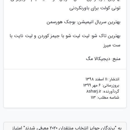
تونی کولت برای باورنکردنی
بهترین سریال انیمیشن: بوجک هورسمن
بهترین تاک شو: لیت لیت شو با جیمز کوردن و لیت نایت با
ست میرز
منبع: دیجیکالا مگ
انتشار:
11 اسفند 1398
بروزرسانی:
6 مهر 1399
گردآورنده:
8sharj.ir
شناسه مطلب: 113
به "برندگان جوایز انتخاب منتقدان 2020 معرفی شدند" امتیاز