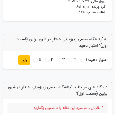
بروزرسانی:
27 خرداد 1405
گردآورنده:
8sharj.ir
شناسه مطلب: 1478
به "پناهگاه مخفی زیرزمینی هیتلر در شرق برلین (قسمت
اول)" امتیاز دهید
امتیاز دهید:
1
2
3
4
5
رای
دیدگاه های مرتبط با "پناهگاه مخفی زیرزمینی هیتلر در شرق
برلین (قسمت اول)"
* نظرتان را در مورد این مقاله با ما درمیان بگذارید