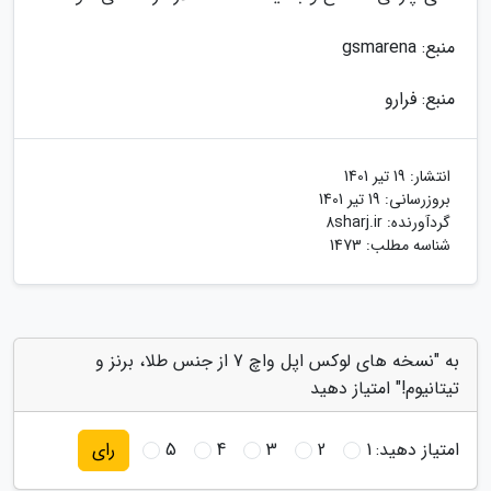
منبع: gsmarena
منبع: فرارو
انتشار:
19 تیر 1401
بروزرسانی:
19 تیر 1401
گردآورنده:
8sharj.ir
شناسه مطلب: 1473
به "نسخه های لوکس اپل واچ 7 از جنس طلا، برنز و
تیتانیوم!" امتیاز دهید
امتیاز دهید:
1
2
3
4
5
رای