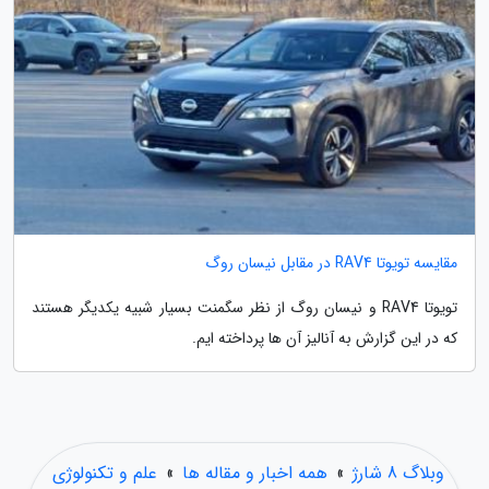
مقایسه تویوتا RAV4 در مقابل نیسان روگ
تویوتا RAV4 و نیسان روگ از نظر سگمنت بسیار شبیه یکدیگر هستند
که در این گزارش به آنالیز آن ها پرداخته ایم.
وبلاگ 8 شارژ
»
همه اخبار و مقاله ها
»
علم و تکنولوژی