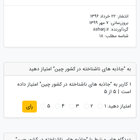
انتشار:
22 خرداد 1396
بروزرسانی:
7 مهر 1399
گردآورنده:
8sharj.ir
شناسه مطلب: 18
به "جاذبه های ناشناخته در کشور چین" امتیاز دهید
1
کاربر به "
جاذبه های ناشناخته در کشور چین
" امتیاز داده
است |
5
از 5
امتیاز دهید:
1
2
3
4
5
رای
دیدگاه های مرتبط با "جاذبه های ناشناخته در کشور چین"