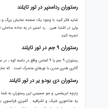
رستوران رداسنپر در تور تایلند
شاید فکر کنید با وجود یک صفحه نمایش بزرگ و یه 
ولی در اشتبا هین . رد اسنپر در یه جاده ساحلی ق
تجربه کنید.
رستوران 9 جم در تور تایلند
رستوران 9 جم یا 9 الماس واقع در د
گالری هنری مدرن با نورهای متحرک است . که نمای 360 درجه از مناظر زیبای اطراف رو می‌توانید مشاهده ک
رستوران دی بودو یر در تور تایلند
پارچه ابریشمی و جو صمیمی این رستوران به شما 
یه غذاخوری شیک و اشرافیه . آشپزی فرانسوی با 