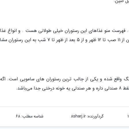
ل کنین.
. فهرست منو غذاهای این رستوران خیلی طولانی هست . و انواغ غذا
امریکایی و انواع برگر ها رو داره . گردشگران میتونن از 11 صب تا 12 ظهر و از 5 بعد از ظهر تا 7 شب به ای
چاونگ واقع شده و یکی از جالب ترین رستوران های سامویی است. اگه
ی‌باشد.
گردآورنده:
8sharj.ir
شناسه مطلب: 68