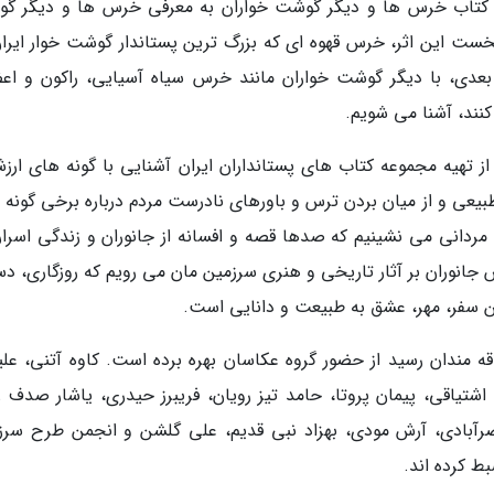
ن، کتاب خرس ها و دیگر گوشت خواران به معرفی خرس ها و دیگر گ
ت این اثر، خرس قهوه ای که بزرگ ترین پستاندار گوشت خوار ایران
دی، با دیگر گوشت خواران مانند خرس سیاه آسیایی، راکون و اع
کنند، آشنا می شویم.
تهیه مجموعه کتاب های پستانداران ایران آشنایی با گونه های ارزش
ث طبیعی و از میان بردن ترس و باورهای نادرست مردم درباره برخی گونه
ردانی می نشینیم که صدها قصه و افسانه از جانوران و زندگی اسرارآ
وش جانوران بر آثار تاریخی و هنری سرزمین مان می رویم که روزگاری، د
 این سفر، مهر، عشق به طبیعت و دانایی است.
ن بار در آبان 98 به دست علاقه مندان رسید از حضور گروه عکاسان بهره برده است. کاوه آتنی، ع
شتیاقی، پیمان پروتا، حامد تیز رویان، فریبرز حیدری، یاشار صدف زا
رآبادی، آرش مودی، بهزاد نبی قدیم، علی گلشن و انجمن طرح سرز
ط کرده اند.