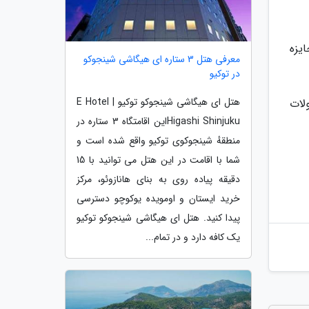
مین دوره جایزه
معرفی هتل 3 ستاره ای هیگاشی شینجوکو
در توکیو
هتل ای هیگاشی شینجوکو توکیو | E Hotel
محصولات
Higashi Shinjukuاین اقامتگاه 3 ستاره در
منطقهٔ شینجوکوی توکیو واقع شده است و
شما با اقامت در این هتل می توانید با 15
دقیقه پیاده روی به بنای هانازوئو، مرکز
خرید ایستان و اومویده یوکوچو دسترسی
پیدا کنید. هتل ای هیگاشی شینجوکو توکیو
یک کافه دارد و در تمام...