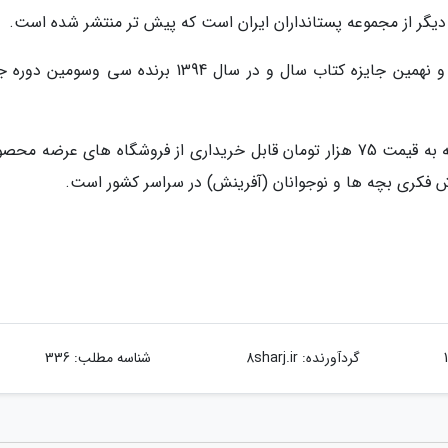
 دیگر از مجموعه پستانداران ایران است که پیش تر منتشر شده است.
این دو کتاب به ترتیب در سال 1390 برنده بیست و نهمین جایزه کتاب سال و در سال 1394 برنده سی وسو
کتاب خرس ها و دیگر گوشت خواران در 220 صفحه به قیمت 75 هزار تومان قابل خریداری از فروشگاه های عرضه 
ش فکری بچه ها و نوجوانان (آفرینش) در سراسر کشور است.
گردآورنده:
8sharj.ir
شناسه مطلب: 336