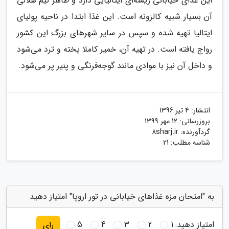
این غذای خیابانی ریشه‌ای ایتالیایی دارد و ظاهر نیم هلالی
آن بسیار شبیه کالزونه است. این غذا ابتدا در ناحیه پولیای
ایتالیا تهیه شده و سپس در سایر شهرهای بزرگ این کشور
رواج یافته است. در تهیه آن، خمیر کاملا پخته و ترد می‌شود
و داخل آن نیز با موادی مانند گوجه‌فرنگی و پنیر پر می‌شود.
انتشار:
4 تیر 1396
بروزرسانی:
12 مهر 1399
گردآورنده:
8sharj.ir
شناسه مطلب: 21
به "امتحان مزه غذاهای خیابانی در تور اروپا" امتیاز دهید
امتیاز دهید:
1
2
3
4
5
رای