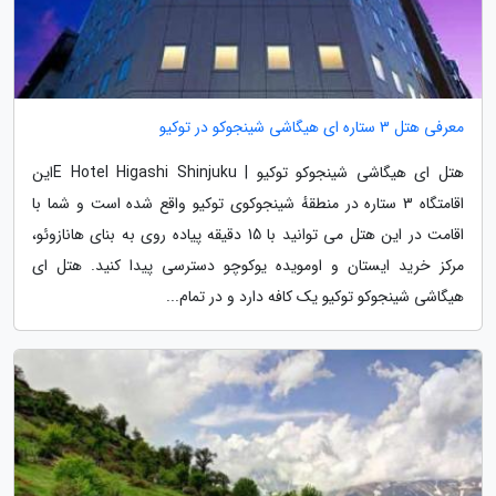
معرفی هتل 3 ستاره ای هیگاشی شینجوکو در توکیو
هتل ای هیگاشی شینجوکو توکیو | E Hotel Higashi Shinjukuاین
اقامتگاه 3 ستاره در منطقهٔ شینجوکوی توکیو واقع شده است و شما با
اقامت در این هتل می توانید با 15 دقیقه پیاده روی به بنای هانازوئو،
مرکز خرید ایستان و اومویده یوکوچو دسترسی پیدا کنید. هتل ای
هیگاشی شینجوکو توکیو یک کافه دارد و در تمام...