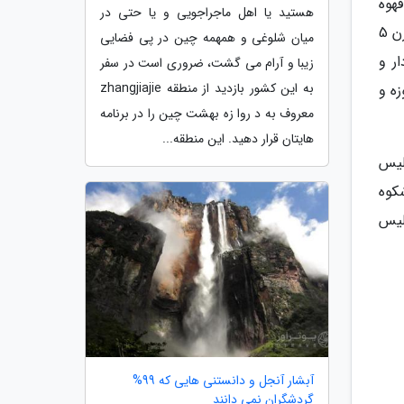
هوه
هستید یا اهل ماجراجویی و یا حتی در
بنوشند و گپی بزنند، درحالی که نسیم خنک کوه و رطوبت رودخانه کواری نفس شهرشان را تازه می سازد. شهر تفلیس از قرن 5
میان شلوغی و همهمه چین در پی فضایی
ر و
زیبا و آرام می گشت، ضروری است در سفر
به این کشور بازدید از منطقه zhangjiajie
ه و
معروف به د روا زه بهشت چین را در برنامه
هایتان قرار دهید. این منطقه...
لیس
کوه
لیس
آبشار آنجل و دانستنی هایی که 99%
گردشگران نمی دانند