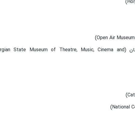
موزه ایالتی تئاتر، موسیقی، سینما گرجستان (ian State Museum of Theatre, Music, Cinema and