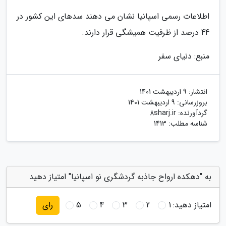
اطلاعات رسمی اسپانیا نشان می دهند سدهای این کشور در
44 درصد از ظرفیت همیشگی قرار دارند.
منبع: دنیای سفر
انتشار:
9 اردیبهشت 1401
بروزرسانی:
9 اردیبهشت 1401
گردآورنده:
8sharj.ir
شناسه مطلب: 1413
به "دهکده ارواح جاذبه گردشگری نو اسپانیا" امتیاز دهید
امتیاز دهید:
1
2
3
4
5
رای