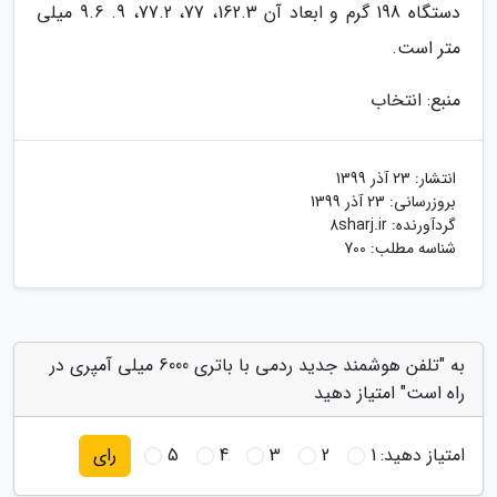
دستگاه 198 گرم و ابعاد آن 162.3، 77، 77.2، 9. 9.6 میلی
متر است.
منبع: انتخاب
انتشار:
23 آذر 1399
بروزرسانی:
23 آذر 1399
گردآورنده:
8sharj.ir
شناسه مطلب: 700
به "تلفن هوشمند جدید ردمی با باتری 6000 میلی آمپری در
راه است" امتیاز دهید
امتیاز دهید:
1
2
3
4
5
رای