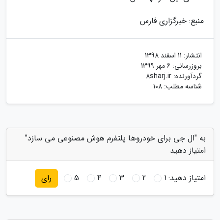
منبع: خبرگزاری فارس
انتشار:
11 اسفند 1398
بروزرسانی:
6 مهر 1399
گردآورنده:
8sharj.ir
شناسه مطلب: 108
به "ال جی برای خودروها پلتفرم هوش مصنوعی می سازد"
امتیاز دهید
امتیاز دهید:
1
2
3
4
5
رای