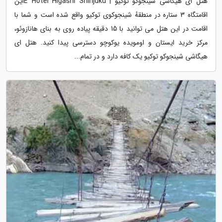
هتل ای هیگاشی شینجوکو توکیو | E Hotel Higashi Shinjukuاین
اقامتگاه 3 ستاره در منطقهٔ شینجوکوی توکیو واقع شده است و شما با
اقامت در این هتل می توانید با 15 دقیقه پیاده روی به بنای هانازوئو،
مرکز خرید ایستان و اومویده یوکوچو دسترسی پیدا کنید. هتل ای
هیگاشی شینجوکو توکیو یک کافه دارد و در تمام...