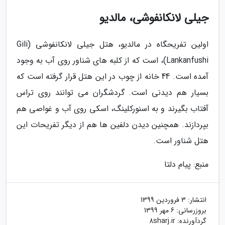
جیلی لانکانفوشی، مالدیو
اولین تفریحگاه در مالدیو، هتل جیلی لانکانفوشی (Gili
Lankanfushi)، است که از کلبه های شناور روی آب به وجود
آمده است. 44 خانه از چوب در این هتل قرار گرفته است که
بسیار هم دیدنی است. گردشگران می توانند روی تراس
آفتاب بگیرند و به اسنورکلینگ، اسکی روی آب و غواصی هم
بپردازند. همچنین دیدن دلفین ها هم از دیگر تفریحات این
هتل شناور است.
منبع: پیام دلتا
انتشار:
3 فروردین 1399
بروزرسانی:
6 مهر 1399
گردآورنده:
8sharj.ir