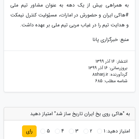
به همراهی بیش از یک دهه به عنوان مشاور تیم ملی
#هاکی ایران و حضورش در امارات، مسیٔولیت کنترل نیمکت
و هدایت تیم را در غیاب مربی تیم ملی بر عهده داشت.
منبع: خبرگزاری پانا
انتشار:
16 آذر 1399
بروزرسانی:
16 آذر 1399
گردآورنده:
8sharj.ir
شناسه مطلب: 685
به "هاکی روی یخ ایران تاریخ ساز شد" امتیاز دهید
امتیاز دهید:
1
2
3
4
5
رای